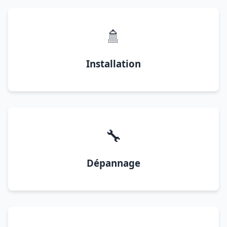
🚿
Installation
🔧
Dépannage