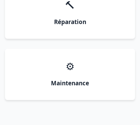
🔨
Réparation
⚙️
Maintenance