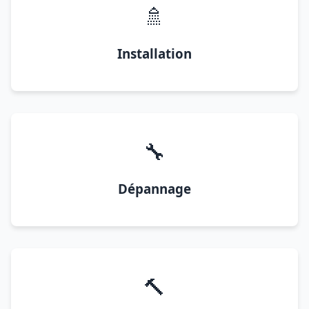
🚿
Installation
🔧
Dépannage
🔨