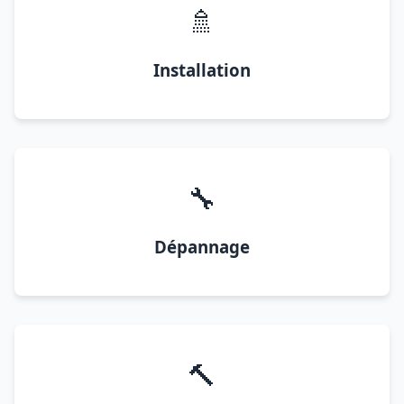
🚿
Installation
🔧
Dépannage
🔨