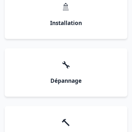
🚿
Installation
🔧
Dépannage
🔨