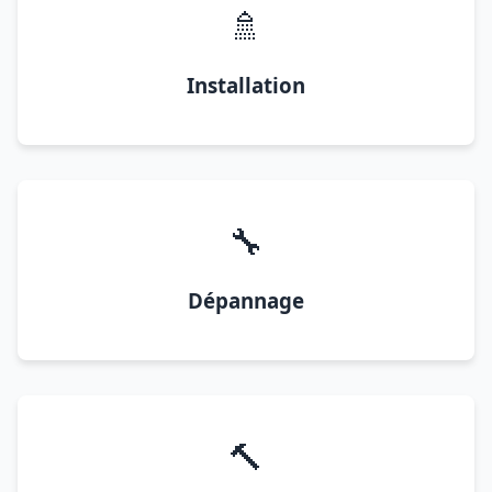
🚿
Installation
🔧
Dépannage
🔨