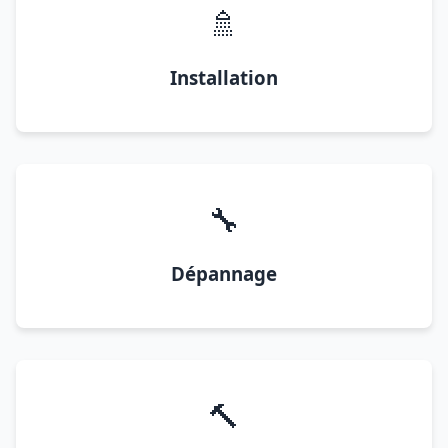
🚿
Installation
🔧
Dépannage
🔨