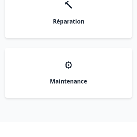
🔨
Réparation
⚙️
Maintenance