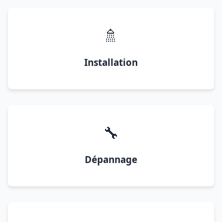
🚿
Installation
🔧
Dépannage