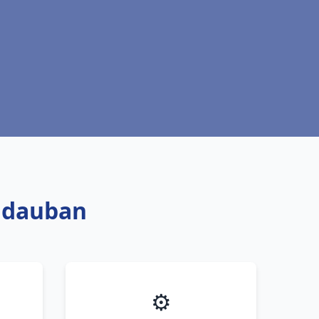
Vidauban
⚙️