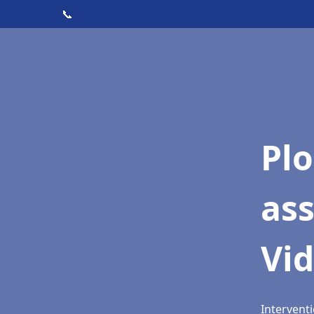
📞
Pl
as
Vi
Intervent