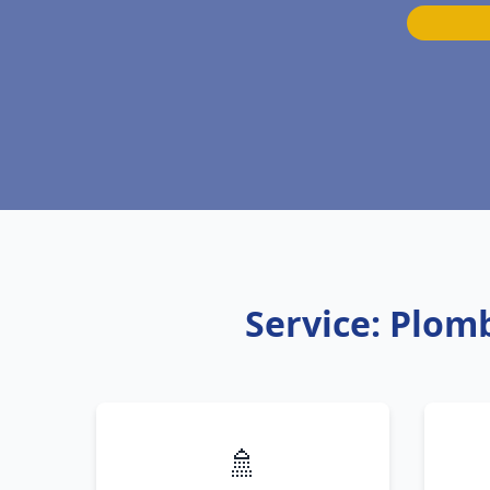
Service: Plom
🚿