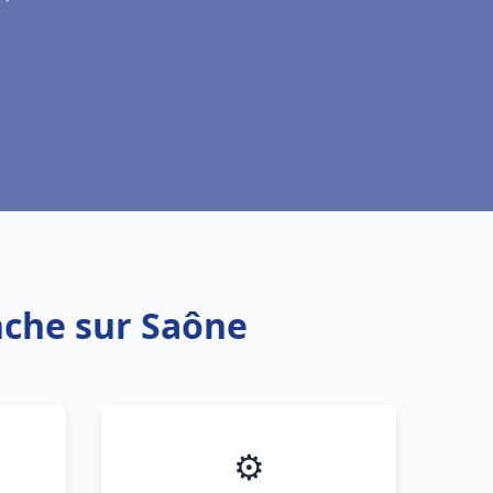
nche sur Saône
⚙️