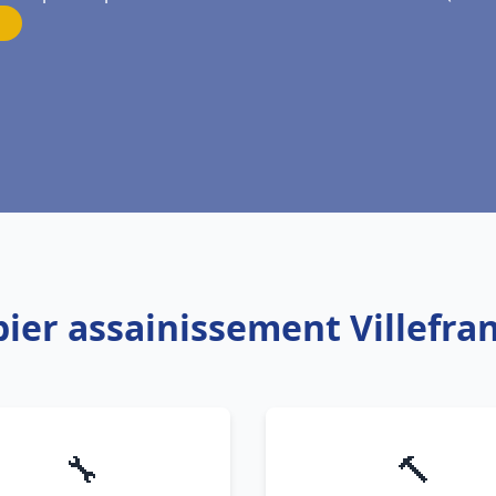
bier assainissement Villefra
🔧
🔨