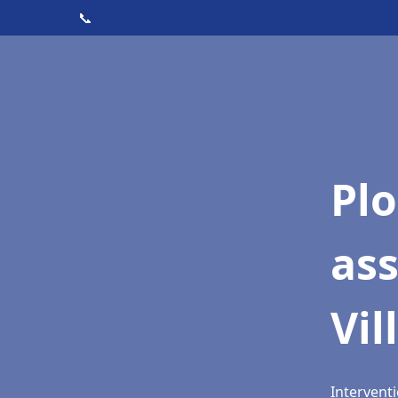
📞
Pl
as
Vil
Interventi