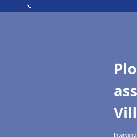
📞
Pl
as
Vil
Interventi