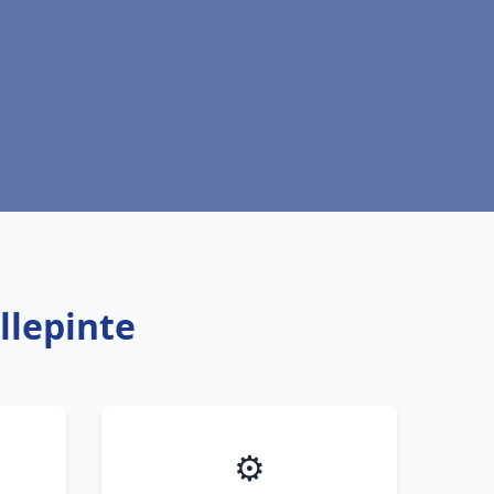
llepinte
⚙️