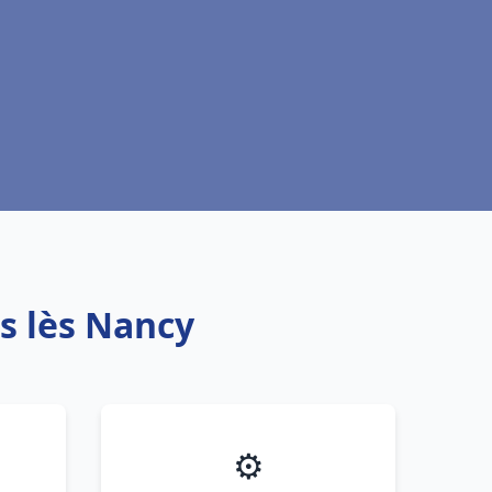
rs lès Nancy
⚙️