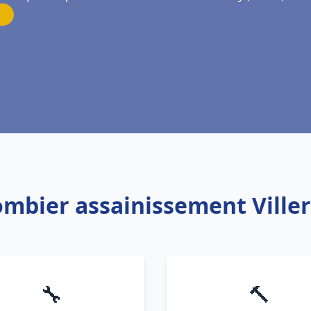
ombier assainissement Ville
🔧
🔨