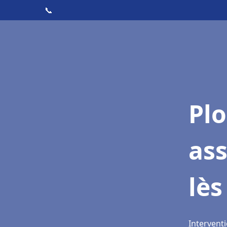
📞
Pl
ass
lè
Interventi