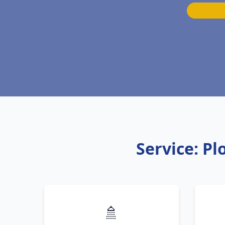
Service: Pl
🚿