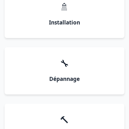
🚿
Installation
🔧
Dépannage
🔨