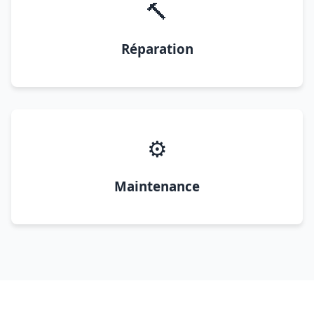
🔨
Réparation
⚙️
Maintenance